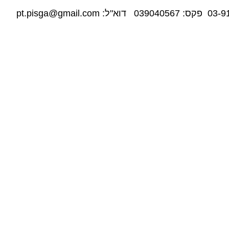
03-9
פקס:
039040567
דוא"ל:
pt.pisga@gmail.com